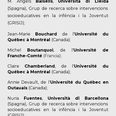
M. Angels
Balsells
,
Universit
à
di Lleida
(Spagna), Grup de recerca sobre intervencions
socioeducatives en la inféncia i la Joventut
(GRISIJ);
Jean-Marie
Bouchard
de l'
Université du
Québec
à
Montréal
(Ca
nada)
;
Michel
Boutanquoi
, de l'
Université de
Franche-Comté
(Francia);
Claire
Chamberland
, de l'
Université du
Québec à Montréal
(Canada)
;
Annie Devault,
de l'
Université du Québec en
Outauais
(Canada);
Nuria
Fuentes
,
Universit
à
di Barcellona
(Spagna), Grup de recerca sobre intervencions
socioeducatives en la inféncia i la Joventut
(GRISIJ);