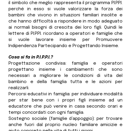
il simbolo che meglio rappresenta il programma P.I.P.P.I.
perché in esso si vuole valorizzare la forza dei
bambini che vivono in situazioni familiari insolite e
che hanno difficoltà a rispondere in modo adeguato
ai normali bisogni di crescita dei loro figli. Quindi le
lettere di P.I.P.P.I. ricordano a operatori e famiglie che
si vuole lavorare insieme per Promuovere
Indipendenza Partecipando e Progettando Insieme.
Cosa si fa in P.I.P.P.I.?
Progettazione condivisa: famiglia e operatori
progettano insieme i cambiamenti che sono
necessari a migliorare le condizioni di vita del
bambino e della famiglia tutta e le azioni per
realizzarli.
Percorsi educativi in famiglia: per individuare modalità
per star bene con i propri figli insieme ad un
educatore che può venire in casa secondo orari e
tempi concordati con ogni famiglia.
Sostegno sociale (famiglie d’appoggio): per trovare
anche fuori dal proprio nucleo familiare amicizie e
aiuto concreto nella vita di tutti i giorni.