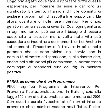
luogo privilegiato dove fare e riportare tutte queste
esperienze, per imparare da esse e dar loro un
significato. E i genitori hanno il difficile compito di
guidare i propri figli, di ascoltarli e supportarli. Ma
allora: quanto è difficile fare i genitori! Per di più,
genitori non si nasce, si diventa! Così ogni genitore,
in ogni momento, può sentire il bisogno di essere
sostenuto e aiutato, ma a volte nella vita può
succedere di incontrare dei momenti critici. Anche in
tali momenti, l’importante è trovare in sé e nelle
persone che ci sono vicine, nei servizi che la
comunità ci mette a disposizione, quelle risorse che,
anche nelle situazioni più complesse, ci permettono
comunque di prenderci cura dei figli in maniera
positiva.
P.I.P.P.I. un nome che è un Programma
P.I.P.P.I. significa Programma di Intervento Per
Prevenire l’Istituzionalizzazione. In Italia, grazie alla
legge 149, non si istituzionalizza, per lo meno dal 2001.
Con questa parola “vecchio stile” non si intende
prevenire che i bambini vadano negli “istituti” che,