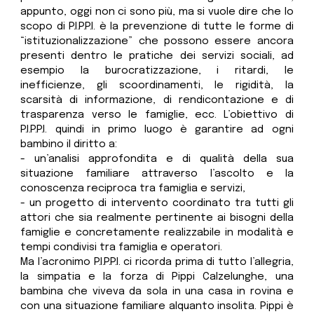
appunto, oggi non ci sono più, ma si vuole dire che lo
scopo di P.I.P.P.I. è la prevenzione di tutte le forme di
“istituzionalizzazione” che possono essere ancora
presenti dentro le pratiche dei servizi sociali, ad
esempio la burocratizzazione, i ritardi, le
inefficienze, gli scoordinamenti, le rigidità, la
scarsità di informazione, di rendicontazione e di
trasparenza verso le famiglie, ecc. L’obiettivo di
P.I.P.P.I. quindi in primo luogo è garantire ad ogni
bambino il diritto a:
- un’analisi approfondita e di qualità della sua
situazione familiare attraverso l’ascolto e la
conoscenza reciproca tra famiglia e servizi,
- un progetto di intervento coordinato tra tutti gli
attori che sia realmente pertinente ai bisogni della
famiglie e concretamente realizzabile in modalità e
tempi condivisi tra famiglia e operatori.
Ma l’acronimo P.I.P.P.I. ci ricorda prima di tutto l’allegria,
la simpatia e la forza di Pippi Calzelunghe, una
bambina che viveva da sola in una casa in rovina e
con una situazione familiare alquanto insolita. Pippi è